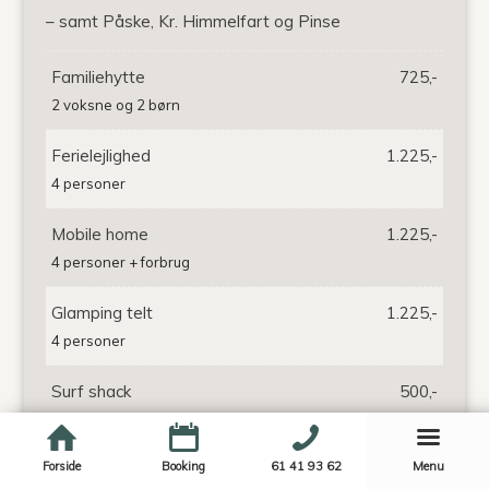
– samt Påske, Kr. Himmelfart og Pinse
Familiehytte
725,-
2 voksne og 2 børn
Ferielejlighed
1.225,-
4 personer
Mobile home
1.225,-
4 personer + forbrug
Glamping telt
1.225,-
4 personer
Surf shack
500,-
2 personer
Forside
Booking
61 41 93 62
Menu