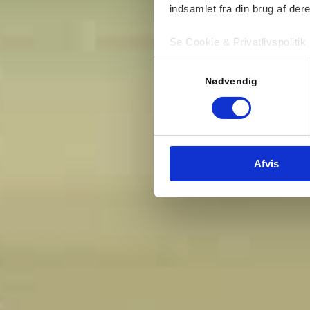
indsamlet fra din brug af dere
Se Cookie & Privatlivspolitik
Samtykkevalg
Vores camping
Nødvendig
Afvis