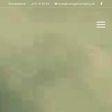
Anmeldelser
61 41 93 62
mail@solagercamping.dk