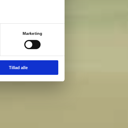
tiske Isefjord
Marketing
Tillad alle